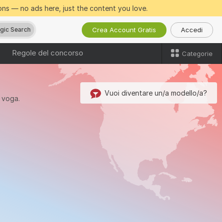
ns — no ads here, just the content you love.
Crea Account Gratis
Accedi
gic Search
Regole del concorso
Categorie
Vuoi diventare un/a modello/a?
n voga.