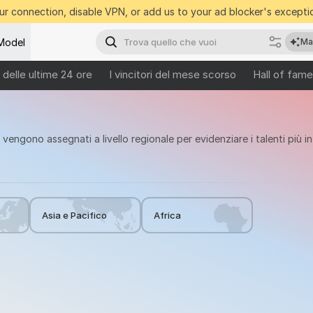
r connection, disable VPN, or add us to your ad blocker's exceptio
Model
Ma
ri delle ultime 24 ore
I vincitori del mese scorso
Hall of fame
i vengono assegnati a livello regionale per evidenziare i talenti più i
Asia e Pacifico
Africa