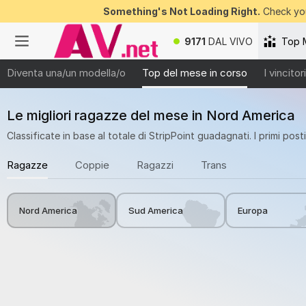
Something's Not Loading Right.
Check you
9171
DAL VIVO
Top 
Diventa una/un modella/o
Top del mese in corso
I vincito
Le migliori ragazze del mese in Nord America
Classificate in base al totale di StripPoint guadagnati. I primi post
Ragazze
Coppie
Ragazzi
Trans
Nord America
Sud America
Europa