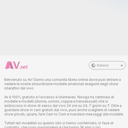
Italiano
Benvenuto su Av! Siamo una comunità libera online dove puoi entrare a
vedere le nostre straordinarie modelle amatoriali eseguire degli show
interattivi dal vivo.
Av è 100% gratuito e l'accesso è istantaneo. Naviga tra centinaia di
modelle e modelli (donne, uomini, coppie e transessuali) che si
esibiscono in show di sesso dal vivo 24 ore su 24, 7 giorni su 7. Oltre a
guardare show in cam gratuiti dal vivo, puoi anche scegliere di vedere
show privati, spiare, fare Cam to Cam e mandare messaggi alle modelle.
Tutte/i le/i modelle/i su questo sito ci hanno confermato, in fase di
contratto, che sono maggiorenni e che hanno 18 anni o più.